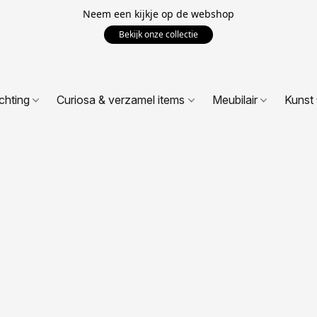
Neem een kijkje op de webshop
Bekijk onze collectie
ichting
Curiosa & verzamel items
Meubilair
Kunst