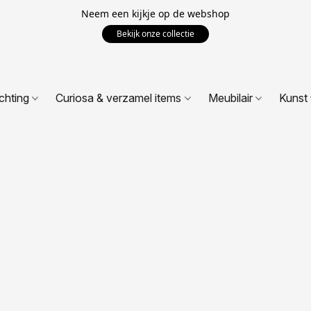
Neem een kijkje op de webshop
Bekijk onze collectie
ichting
Curiosa & verzamel items
Meubilair
Kunst