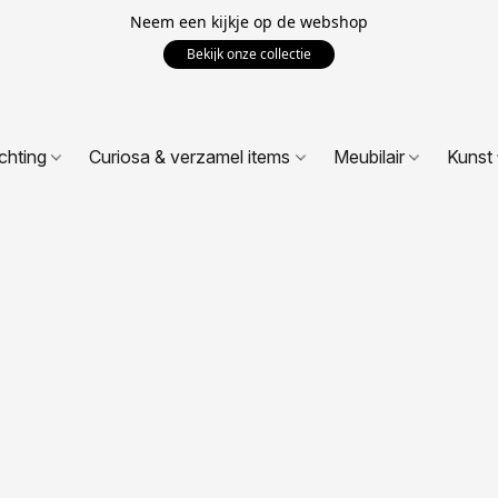
Neem een kijkje op de webshop
Bekijk onze collectie
ichting
Curiosa & verzamel items
Meubilair
Kunst