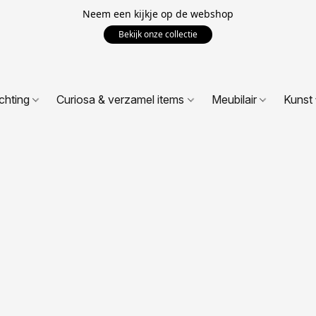
Neem een kijkje op de webshop
Bekijk onze collectie
ichting
Curiosa & verzamel items
Meubilair
Kunst