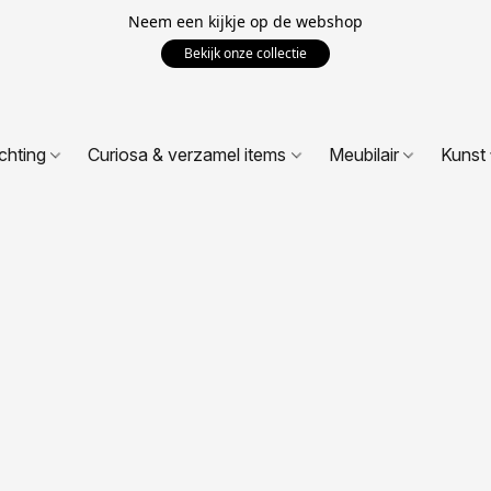
Neem een kijkje op de webshop
Bekijk onze collectie
ichting
Curiosa & verzamel items
Meubilair
Kunst