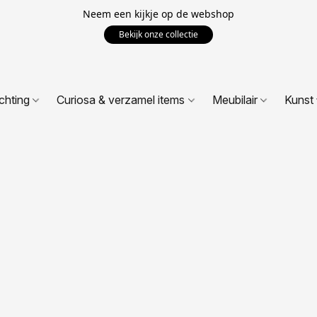
Neem een kijkje op de webshop
Bekijk onze collectie
ichting
Curiosa & verzamel items
Meubilair
Kunst