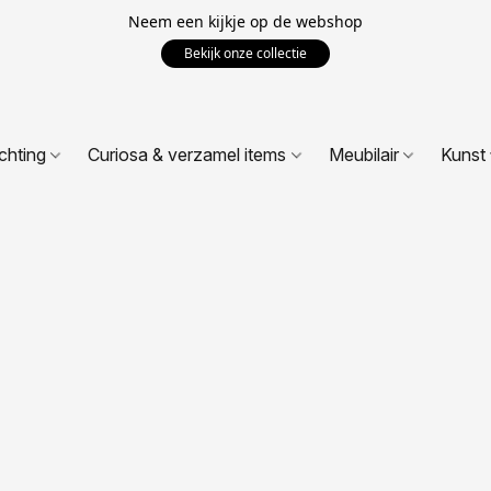
Neem een kijkje op de webshop
Bekijk onze collectie
ichting
Curiosa & verzamel items
Meubilair
Kunst