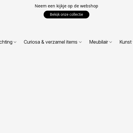
Neem een kijkje op de webshop
Bekijk onze collectie
ichting
Curiosa & verzamel items
Meubilair
Kunst