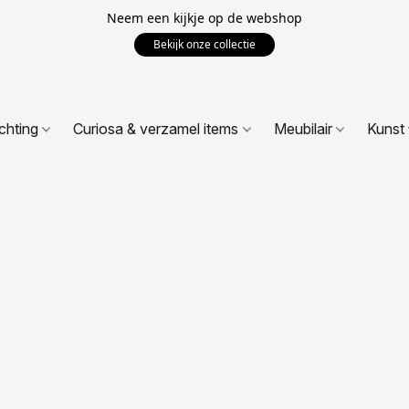
Neem een kijkje op de webshop
Bekijk onze collectie
ichting
Curiosa & verzamel items
Meubilair
Kunst