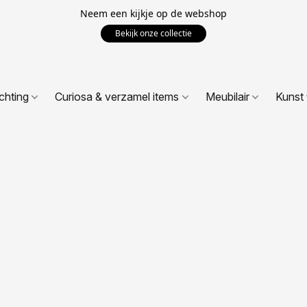
Neem een kijkje op de webshop
Bekijk onze collectie
ichting
Curiosa & verzamel items
Meubilair
Kunst