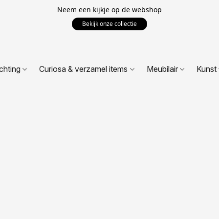
Neem een kijkje op de webshop
Bekijk onze collectie
ichting
Curiosa & verzamel items
Meubilair
Kunst