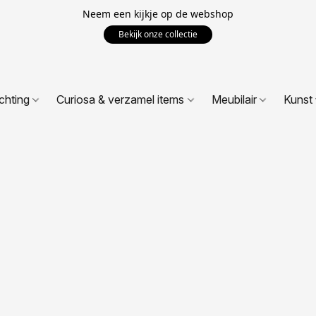
Neem een kijkje op de webshop
Bekijk onze collectie
ichting
Curiosa & verzamel items
Meubilair
Kunst