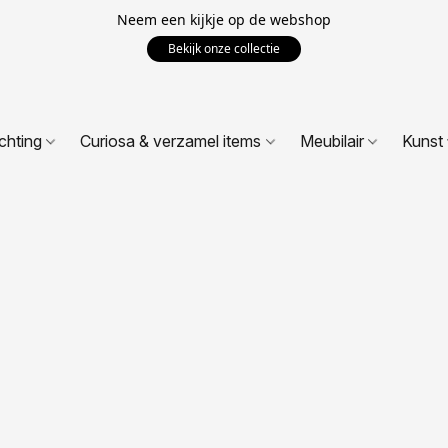
Neem een kijkje op de webshop
Bekijk onze collectie
ichting
Curiosa & verzamel items
Meubilair
Kunst