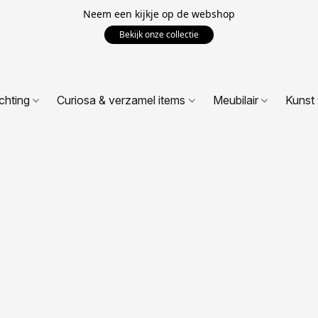
Neem een kijkje op de webshop
Bekijk onze collectie
ichting
Curiosa & verzamel items
Meubilair
Kunst