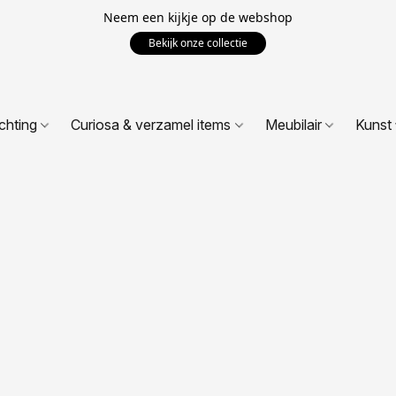
Neem een kijkje op de webshop
Bekijk onze collectie
ichting
Curiosa & verzamel items
Meubilair
Kunst