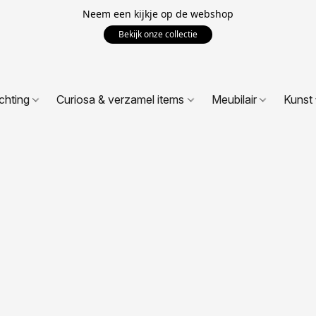
Neem een kijkje op de webshop
Bekijk onze collectie
ichting
Curiosa & verzamel items
Meubilair
Kunst