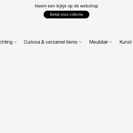
Neem een kijkje op de webshop
Bekijk onze collectie
ichting
Curiosa & verzamel items
Meubilair
Kunst