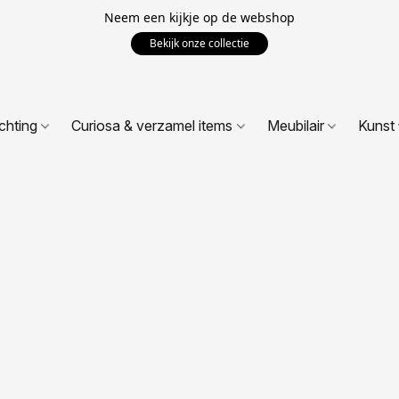
Neem een kijkje op de webshop
Bekijk onze collectie
ichting
Curiosa & verzamel items
Meubilair
Kunst