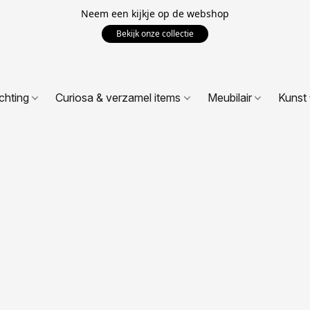
Neem een kijkje op de webshop
Bekijk onze collectie
ichting
Curiosa & verzamel items
Meubilair
Kunst