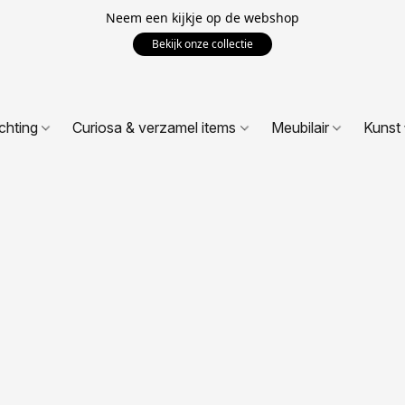
Neem een kijkje op de webshop
Bekijk onze collectie
ichting
Curiosa & verzamel items
Meubilair
Kunst