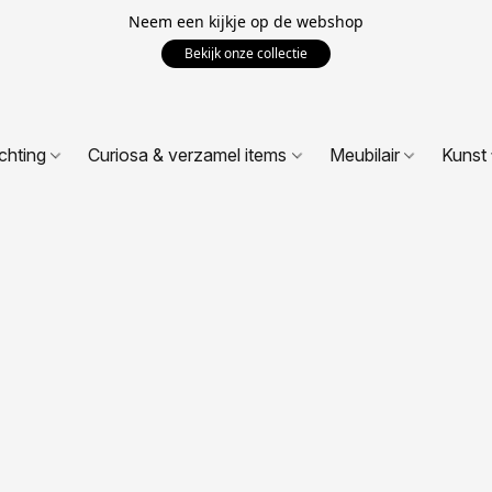
Neem een kijkje op de webshop
Bekijk onze collectie
ichting
Curiosa & verzamel items
Meubilair
Kunst