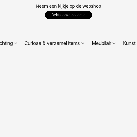
Neem een kijkje op de webshop
Bekijk onze collectie
ichting
Curiosa & verzamel items
Meubilair
Kunst